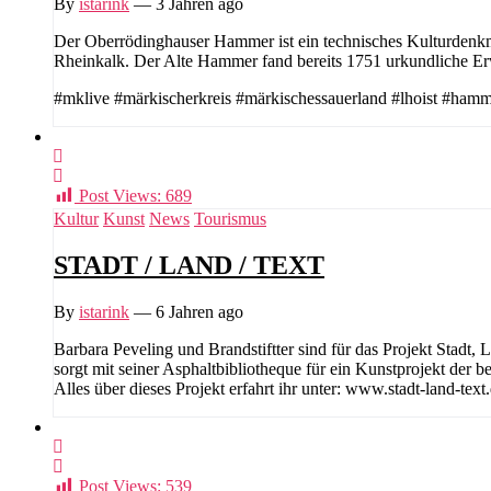
By
istarink
—
3 Jahren ago
Der Oberrödinghauser Hammer ist ein technisches Kulturdenk
Rheinkalk. Der Alte Hammer fand bereits 1751 urkundliche Er
#mklive #märkischerkreis #märkischessauerland #lhoist #ha
Post Views:
689
Kultur
Kunst
News
Tourismus
STADT / LAND / TEXT
By
istarink
—
6 Jahren ago
Barbara Peveling und Brandstiftter sind für das Projekt Stadt,
sorgt mit seiner Asphaltbibliotheque für ein Kunstprojekt der 
Alles über dieses Projekt erfahrt ihr unter: www.stadt-land-text
Post Views:
539