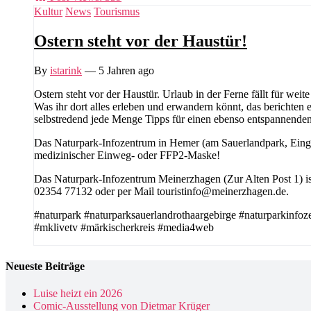
Kultur
News
Tourismus
Ostern steht vor der Haustür!
By
istarink
—
5 Jahren ago
Ostern steht vor der Haustür. Urlaub in der Ferne fällt für we
Was ihr dort alles erleben und erwandern könnt, das berichte
selbstredend jede Menge Tipps für einen ebenso entspannenden 
Das Naturpark-Infozentrum in Hemer (am Sauerlandpark, Eingang
medizinischer Einweg- oder FFP2-Maske!
Das Naturpark-Infozentrum Meinerzhagen (Zur Alten Post 1) ist 
02354 77132 oder per Mail touristinfo@meinerzhagen.de.
#naturpark #naturparksauerlandrothaargebirge #naturparkinfo
#mklivetv #märkischerkreis #media4web
Neueste Beiträge
Luise heizt ein 2026
Comic-Ausstellung von Dietmar Krüger