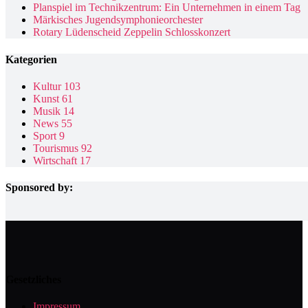
Planspiel im Technikzentrum: Ein Unternehmen in einem Tag
Märkisches Jugendsymphonieorchester
Rotary Lüdenscheid Zeppelin Schlosskonzert
Kategorien
Kultur
103
Kunst
61
Musik
14
News
55
Sport
9
Tourismus
92
Wirtschaft
17
Sponsored by:
Gesetzliches
Impressum