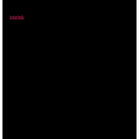
Burg ohne Gäste.. was nun?
By
istarink
—
6 Jahren ago