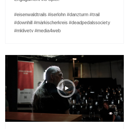
#eisenwaldtrails #iserlohn #danzturm #trail
#downhill #märkischerkreis #deadpedalssociety
#mklivetv #media4web
737