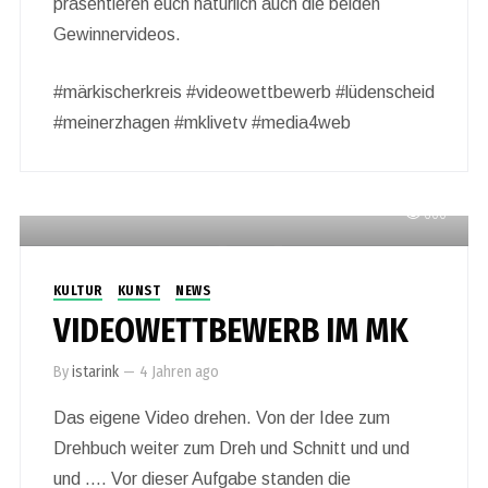
präsentieren euch natürlich auch die beiden
Gewinnervideos.
#märkischerkreis #videowettbewerb #lüdenscheid
#meinerzhagen #mklivetv #media4web
600
KULTUR
KUNST
NEWS
VIDEOWETTBEWERB IM MK
By
istarink
—
4 Jahren ago
Das eigene Video drehen. Von der Idee zum
Drehbuch weiter zum Dreh und Schnitt und und
und …. Vor dieser Aufgabe standen die