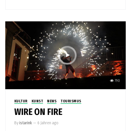
790
KULTUR
KUNST
NEWS
TOURISMUS
WIRE ON FIRE
By
istarink
—
6 Jahren ago